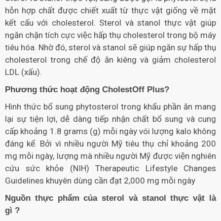
hỗn hợp chất được chiết xuất từ thực vật giống về mặt
kết cấu với cholesterol. Sterol và stanol thực vật giúp
ngăn chặn tích cực việc hấp thụ cholesterol trong bộ máy
tiêu hóa. Nhờ đó, sterol và stanol sẽ giúp ngăn sự hấp thụ
cholesterol trong chế độ ăn kiêng và giảm cholesterol
LDL (xấu).
Phương thức hoạt động CholestOff Plus?
Hình thức bổ sung phytosterol trong khẩu phần ăn mang
lại sự tiện lợi, dễ dàng tiếp nhận chất bổ sung và cung
cấp khoảng 1.8 grams (g) mỗi ngày vói lượng kalo không
đáng kể. Bởi vì nhiều người Mỹ tiêu thụ chỉ khoảng 200
mg mỗi ngày, lượng mà nhiều người Mỹ được viện nghiên
cứu sức khỏe (NIH) Therapeutic Lifestyle Changes
Guidelines khuyên dùng cần đạt 2,000 mg mỗi ngày
Nguồn thực phẩm của sterol và stanol thực vật là
gì ?