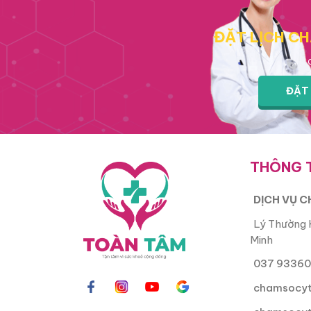
ĐẶT LỊCH CH
ĐẶT 
THÔNG T
DỊCH VỤ C
Lý Thường K
Minh
037 93360
chamsocyt