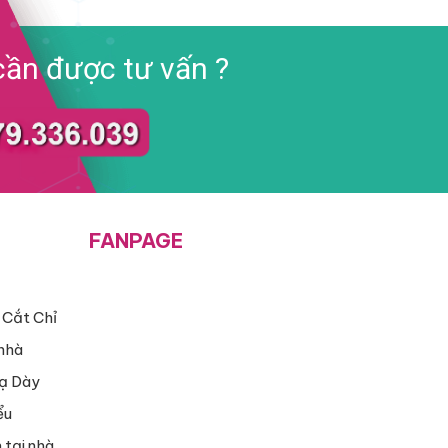
ần được tư vấn ?
FANPAGE
 Cắt Chỉ
nhà
ạ Dày
ểu
 tại nhà