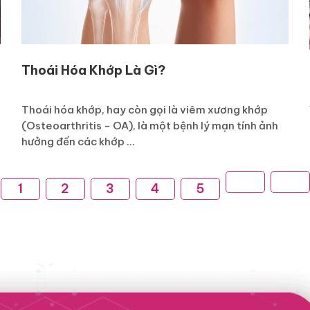
Thoái Hóa Khớp Là Gì?
Thoái hóa khớp, hay còn gọi là viêm xương khớp
(Osteoarthritis - OA), là một bệnh lý mạn tính ảnh
hưởng đến các khớp ...
1
2
3
4
5