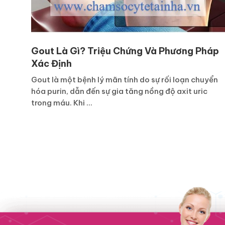
Gout Là Gì? Triệu Chứng Và Phương Pháp
Xác Định
Gout là một bệnh lý mãn tính do sự rối loạn chuyển
hóa purin, dẫn đến sự gia tăng nồng độ axit uric
trong máu. Khi ...