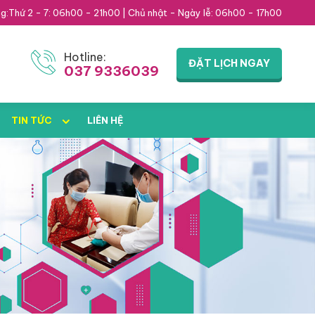
g:
Thứ 2 - 7: 06h00 - 21h00 | Chủ nhật - Ngày lễ: 06h00 - 17h00
Hotline:
ĐẶT LỊCH NGAY
037 9336039
TIN TỨC
LIÊN HỆ
h