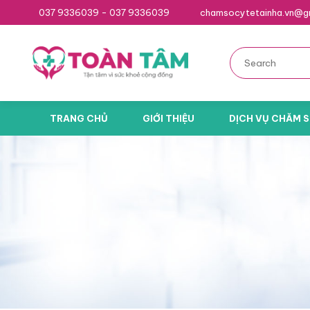
037 9336039 - 037 9336039
chamsocytetainha.vn@g
TRANG CHỦ
GIỚI THIỆU
DỊCH VỤ CHĂM S