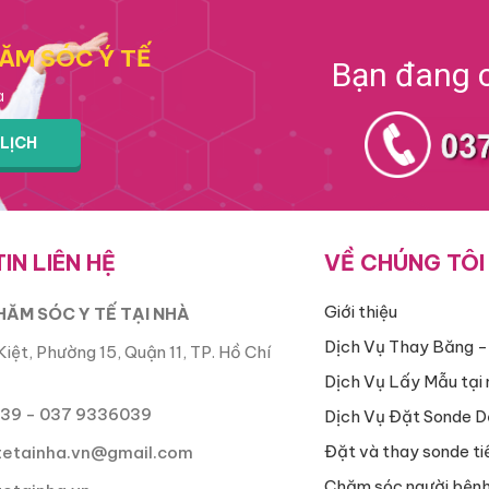
ĂM SÓC Ý TẾ
Bạn đang c
a
LỊCH
IN LIÊN HỆ
VỀ CHÚNG TÔI
Giới thiệu
HĂM SÓC Y TẾ TẠI NHÀ
Dịch Vụ Thay Băng -
iệt, Phường 15, Quận 11, TP. Hồ Chí
Dịch Vụ Lấy Mẫu tại 
39 - 037 9336039
Dịch Vụ Đặt Sonde D
Đặt và thay sonde ti
etainha.vn@gmail.com
Chăm sóc người bệnh