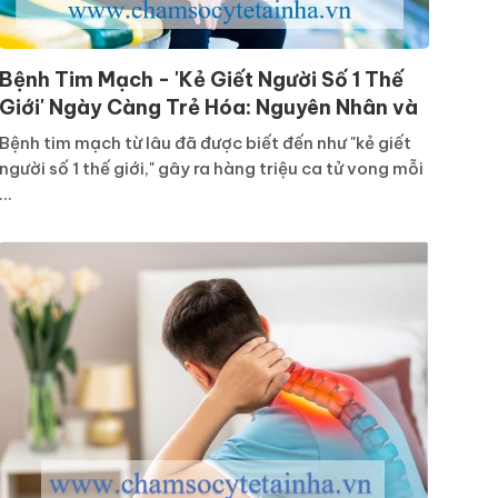
Bệnh Tim Mạch - 'Kẻ Giết Người Số 1 Thế
Giới' Ngày Càng Trẻ Hóa: Nguyên Nhân và
Biện Pháp Phòng Ngừa
Bệnh tim mạch từ lâu đã được biết đến như "kẻ giết
người số 1 thế giới," gây ra hàng triệu ca tử vong mỗi
...